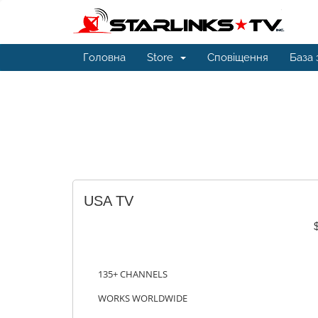
Головна
Store
Сповіщення
База 
USA TV
135+ CHANNELS
WORKS WORLDWIDE