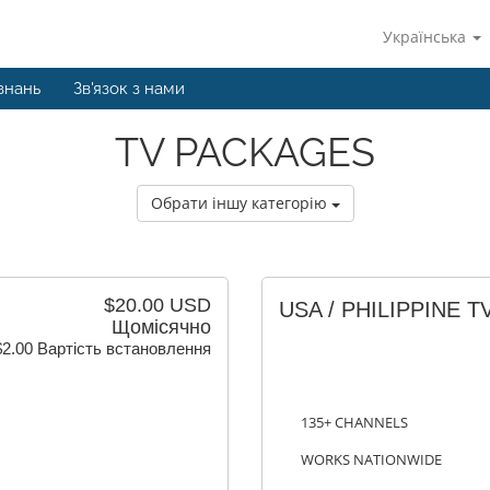
Українська
знань
Зв'язок з нами
TV PACKAGES
Обрати іншу категорію
$20.00 USD
USA / PHILIPPINE T
Щомісячно
$2.00 Вартість встановлення
135+ CHANNELS
WORKS NATIONWIDE